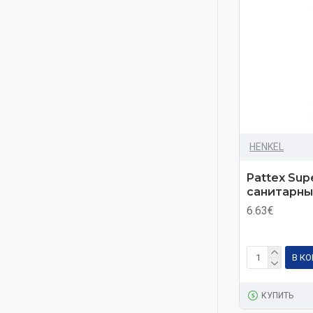
HENKEL
Pattex Sup
санитарны
6.63€
В К
КУПИТЬ