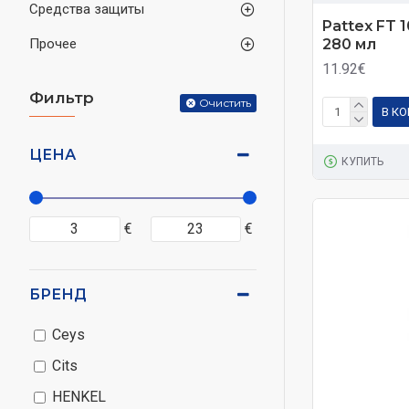
Средства защиты
Pattex FT 
280 мл
Прочее
11.92€
Фильтр
Очистить
В К
ЦЕНА
КУПИТЬ
€
€
БРЕНД
Ceys
Cits
HENKEL