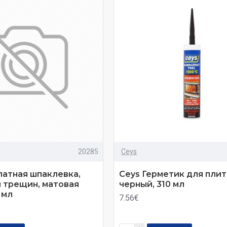
20285
Ceys
латная шпаклевка,
Ceys Герметик для плит
и трещин, матовая
черный, 310 мл
 мл
7.56€