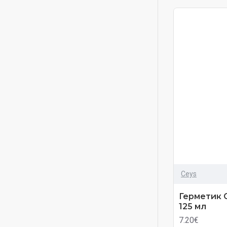
Ceys
Герметик C
125 мл
7.20€