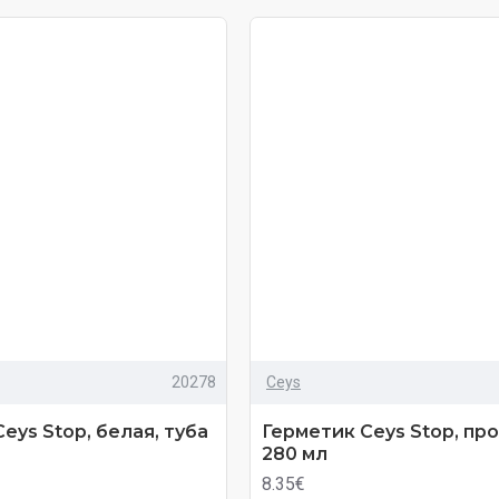
20278
Ceys
eys Stop, белая, туба
Герметик Ceys Stop, про
280 мл
8.35€