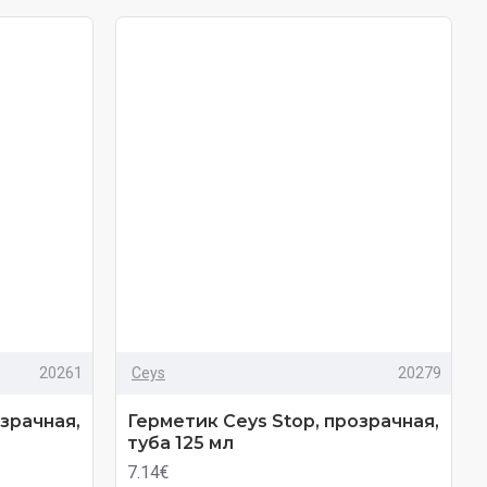
20261
Ceys
20279
зрачная,
Герметик Ceys Stop, прозрачная,
туба 125 мл
7.14€