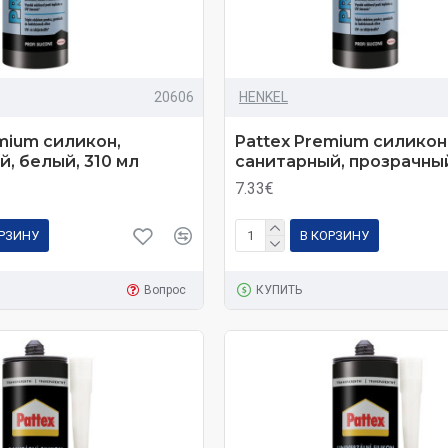
20606
HENKEL
mium силикон,
Pattex Premium силикон
, белый, 310 мл
санитарный, прозрачный
7.33€
ОРЗИНУ
В КОРЗИНУ
Вопрос
КУПИТЬ