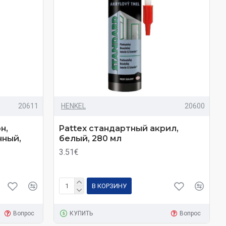
20611
HENKEL
20600
н,
Pattex стандартный акрил,
чный,
белый, 280 мл
3.51€
В КОРЗИНУ
Вопрос
КУПИТЬ
Вопрос