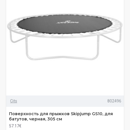
Cits
802496
Поверхность для прыжков Skiрjumр GS10, для
батутов, черная, 305 см
57.17€