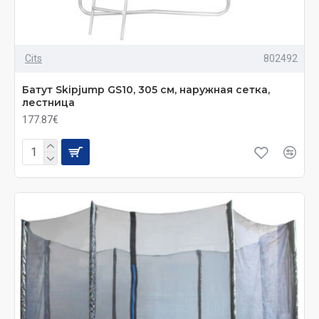
Cits
802492
Батут Skiрjumр GS10, 305 см, наружная сетка,
лестница
177.87€