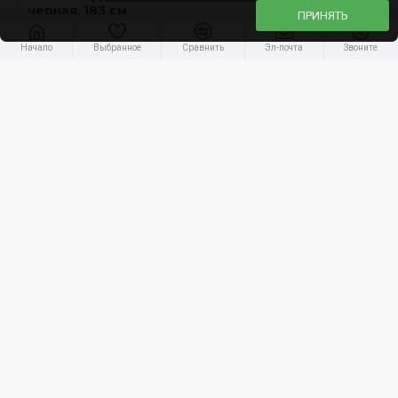
черная, 183 см
ПРИНЯТЬ
30.25€
Начало
Выбранное
Сравнить
Эл-почта
Звоните