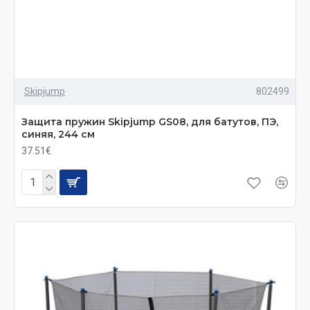
Skipjump
802499
Защита пружин Skiрjumр GS08, для батутов, ПЭ,
синяя, 244 см
37.51€