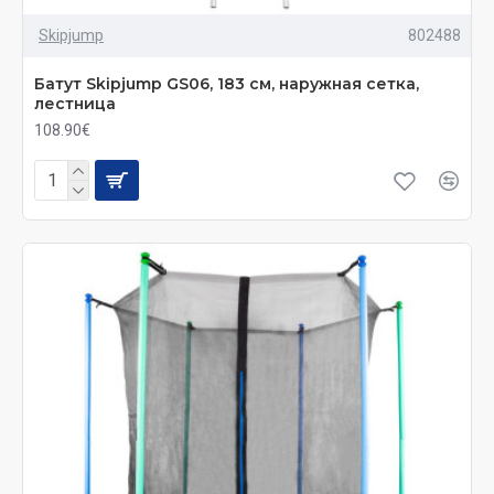
Skipjump
802488
Батут Skiрjumр GS06, 183 см, наружная сетка,
лестница
108.90€