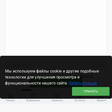
STREND PRO
215700
Мы используем файлы cookie и другие подобные
Батарейки Strend рro, Li-MnO2, 5 шт, CR2032
технологии для улучшения просмотра и
1.21€
функциональности нашего сайта.
ФИЛЬТРОВАТЬ ПРОДУКТЫ
Читать больше
ПРИНЯТЬ
Начало
Выбранное
Сравнить
Эл-почта
Звоните