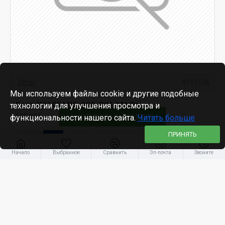
Other
4151536
Мы используем файлы cookie и другие подобные
Болт 1101.05 M16x090, DIN-931 Zn
технологии для улучшения просмотра и
605.00€
функциональности нашего сайта.
ФИЛЬТРОВАТЬ ПРОДУКТЫ
Читать больше
ПРИНЯТЬ
Начало
Выбранное
Сравнить
Эл-почта
Звоните
OUT OF STOCK