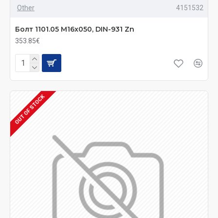
Other
4151532
Болт 1101.05 M16x050, DIN-931 Zn
353.85€
OUT OF STOCK