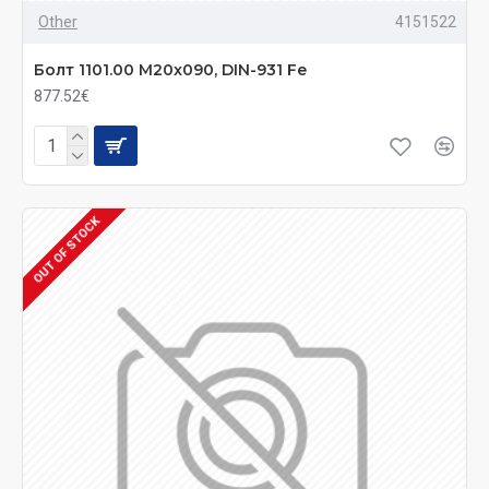
Other
4151522
Болт 1101.00 M20x090, DIN-931 Fe
877.52€
OUT OF STOCK