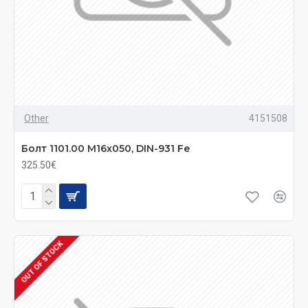
Other
4151508
Болт 1101.00 M16x050, DIN-931 Fe
325.50€
OUT OF STOCK