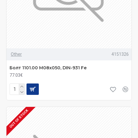
Other
4151326
Болт 1101.00 M08x050, DIN-931 Fe
77.03€
OUT OF STOCK