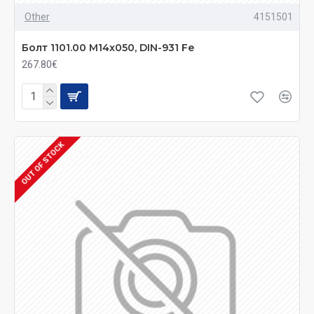
Other
4151501
Болт 1101.00 M14x050, DIN-931 Fe
267.80€
OUT OF STOCK