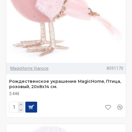
MagicHome Vianoce
8091170
Рождественское украшение MаgiсHome, Птица,
розовый, 20x8x14 см.
3.44€