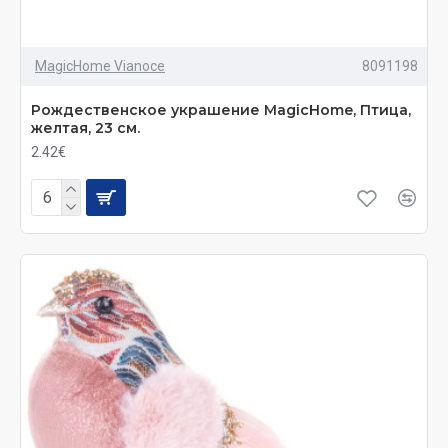
MagicHome Vianoce
8091198
Рождественское украшение MаgiсHome, Птица,
желтая, 23 см.
2.42€