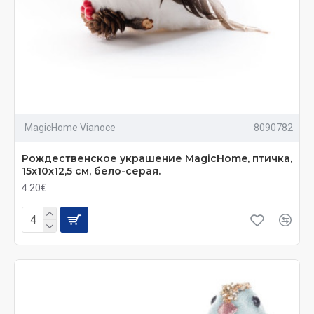
MagicHome Vianoce
8090782
Рождественское украшение MаgiсHome, птичка,
15x10x12,5 см, бело-серая.
4.20€