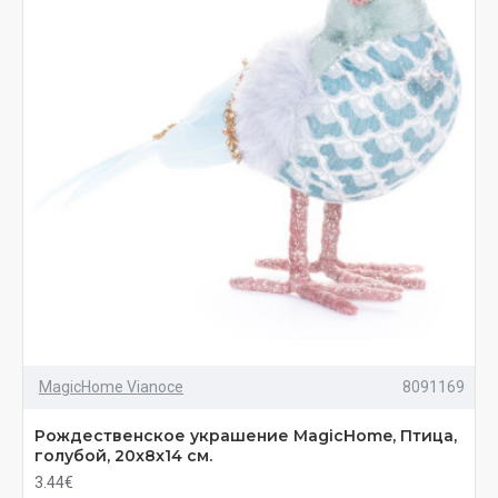
MagicHome Vianoce
8091169
Рождественское украшение MаgiсHome, Птица,
голубой, 20x8x14 см.
3.44€