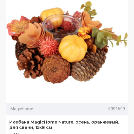
MagicHome
8091699
Икебана MagicHome Nature, осень, оранжевый,
для свечи, 15x8 см