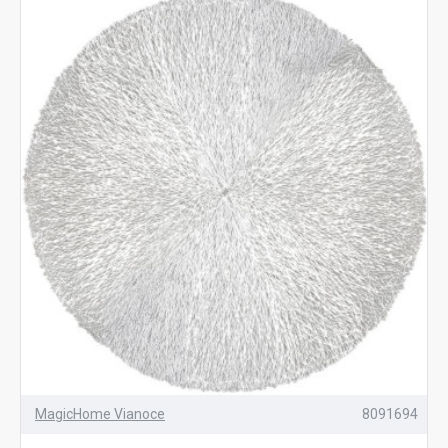
MagicHome Vianoce
8091694