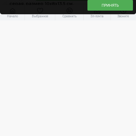
серая, размер 10х8х13,5 см.
ПРИНЯТЬ
3.94€
Начало
Выбранное
Сравнить
Эл-почта
Звоните