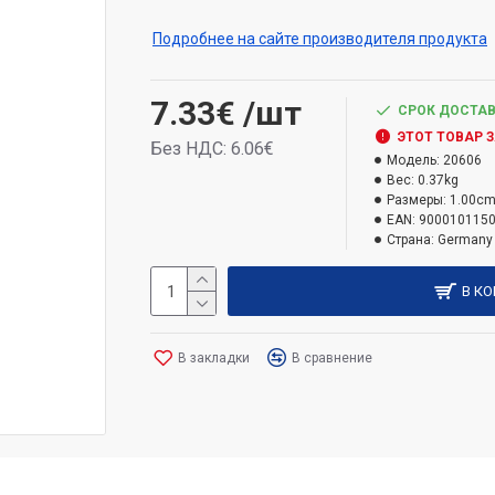
Используйте продукт безопасно. Всегд
Подробнее на сайте производителя продукта
перед использованием.
Виды опасности:
7.33€
/шт
СРОК ДОСТАВ
ЭТОТ ТОВАР 
H317 Может вызвать аллергическую ре
Без НДС: 6.06€
Модель:
20606
H315 Раздражает кожу.
Вес:
0.37kg
H319 Вызывает серьезное раздражение 
Размеры:
1.00cm
H411 Токсичен для водных организмов, 
EAN:
900010115
Страна:
Germany
В К
В закладки
В сравнение