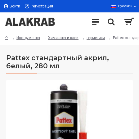
Войти
Регистрация
Русский
Инструменты
Химикаты и клеи
герметики
Pattex станда
Pattex стандартный акрил,
белый, 280 мл