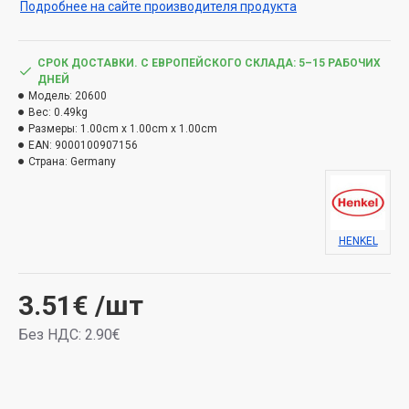
Подробнее на сайте производителя продукта
анодированный алюминий.Не пригоден для
использования в чрезмерно пыльных помещениях –
герметик легко загрязняется из-за своей пористой
СРОК ДОСТАВКИ. С ЕВРОПЕЙСКОГО СКЛАДА: 5–15 РАБОЧИХ
ДНЕЙ
структуры. Он также не подходит для герметизации
Модель:
20600
швов в санитарных помещениях. Белый. Объем: 280
Вес:
0.49kg
мл.
Размеры:
1.00cm x 1.00cm x 1.00cm
EAN:
9000100907156
Используйте продукт безопасно. Перед
Страна:
Germany
использованием всегда читайте этикетку и
информацию о продукте.
HENKEL
3.51€
/шт
Без НДС: 2.90€