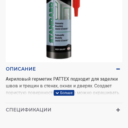
ОПИСАНИЕ
Акриловый герметик PATTEX подходит для заделки
швов и трещин в стенах, окнах и дверях. Создает
пористую поверхность, которую можно окрашивать.
Легко наносится. Облдает отличной стойкостью к УФ-
излучению и погодным воздействиям – пригоден
СПЕЦИФИКАЦИИ
для использования как внутри, так и снаружи
помещений.Легко сцепляется со всеми
строительными материалами:- бетоном,- деревом, -