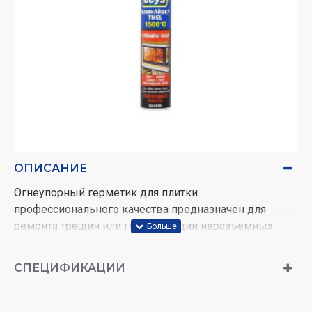
ОПИСАНИЕ
Огнеупорный герметик для плитки
профессионального качества предназначен для
ремонта трещин или герметизации неразъемных
швов, подверженных воздействию высоких
температур +1100°С или однократных температур
СПЕЦИФИКАЦИИ
+1500°С и прямого огня. Подходит для ремонта
трещин, щелей и заполнения швов, для сборки,
соединения и ремонта противопожарных дверей,