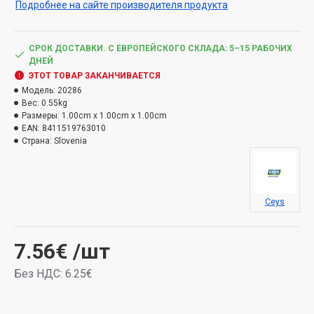
Подробнее на сайте производителя продукта
отопления, печей, котлов, каминов и дымоходов,
духовок, кухонных стеклокерамических плит и др.
Использование только в помещении.
СРОК ДОСТАВКИ. С ЕВРОПЕЙСКОГО СКЛАДА: 5–15 РАБОЧИХ
ДНЕЙ
ЭТОТ ТОВАР ЗАКАНЧИВАЕТСЯ
Модель:
20286
Вес:
0.55kg
Размеры:
1.00cm x 1.00cm x 1.00cm
EAN:
8411519763010
Страна:
Slovenia
Ceys
7.56€
/шт
Без НДС: 6.25€