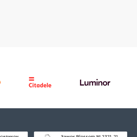
Pattex Super Flex силикон, санитарный, прозрачный, 280 мл
Замок Blossom NL2321, 21 мм, Zn, 3-цифровой код, подвесной