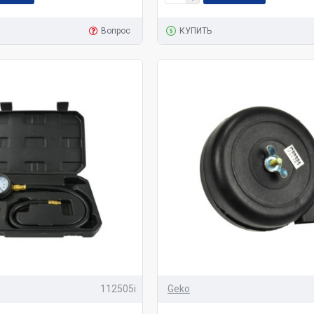
Вопрос
КУПИТЬ
112505i
Geko