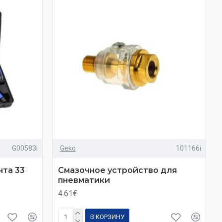
G00583i
Geko
101166i
та 33
Смазочное устройство для
пневматики
4.61€
В КОРЗИНУ