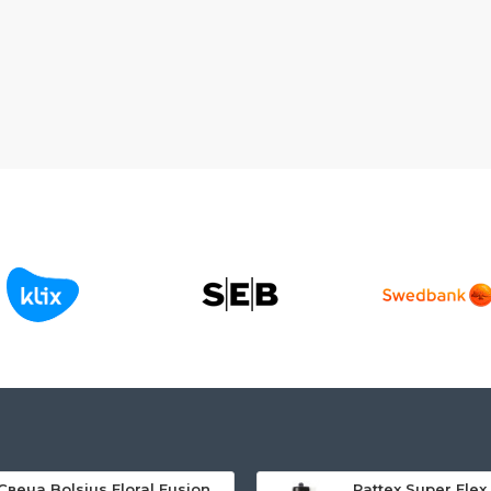
Свеча Bolsius Floral Fusion Sunflower and Citrus, ароматизированная, 80/72 мм, в стекле