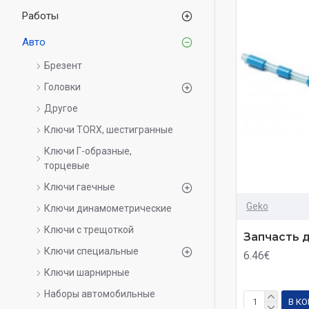
Работы
Авто
Брезент
Головки
Другое
Ключи TORX, шестигранные
Ключи Г-образные,
торцевые
Ключи гаечные
Geko
Ключи динамометрические
Ключи с трещоткой
Запчасть 
Ключи специальные
6.46€
Ключи шарнирные
Наборы автомобильные
В К