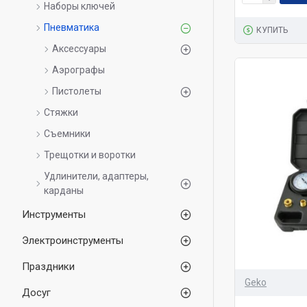
Наборы ключей
Пневматика
КУПИТЬ
Аксессуаpы
Аэpогpафы
Пистолеты
Стяжки
Съемники
Трещотки и воротки
Удлинители, адаптеры,
карданы
Инструменты
Электроинструменты
Праздники
Geko
Досуг