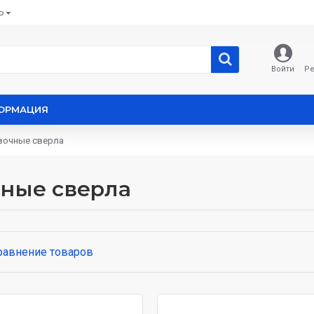
Ь
Войти
Ре
ОРМАЦИЯ
вочные свеpла
ные свеpла
равнение товаров