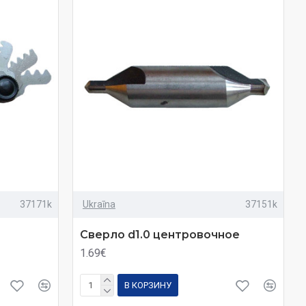
37171k
Ukraīna
37151k
Сверло d1.0 центровочное
1.69€
В КОРЗИНУ