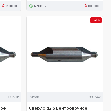
Вопрос
КУПИТЬ
Вопрос
-23 %
37153k
Skrab
99154k
ное
Сверло d2.5 центровочное