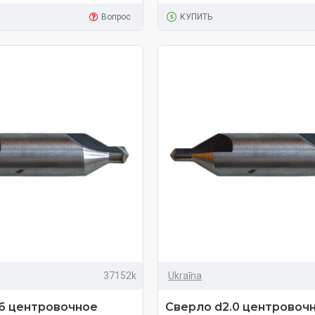
Вопрос
КУПИТЬ
37152k
Ukraīna
.6 центровочное
Сверло d2.0 центровоч