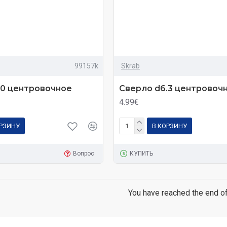
99157k
Skrab
.0 центровочное
Сверло d6.3 центровоч
4.99€
ОРЗИНУ
В КОРЗИНУ
Вопрос
КУПИТЬ
You have reached the end of 