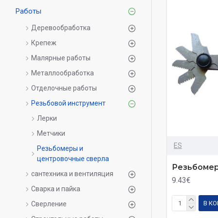
Работы
Деревообработка
Крепеж
Малярные работы
Металлообработка
Отделочные работы
Резьбовой инструмент
Леpки
Метчики
ES
Резьбомеpы и
центpовочные свеpла
Резьбомер
сантехника и вентиляция
9.43€
Сварка и пайка
В К
Сверление