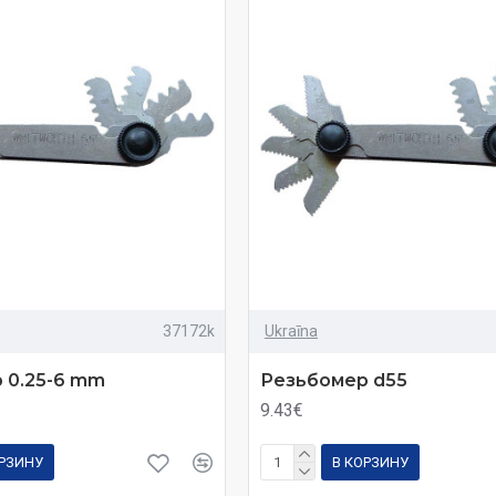
37172k
Ukraīna
 0.25-6 mm
Резьбомер d55
9.43€
ОРЗИНУ
В КОРЗИНУ