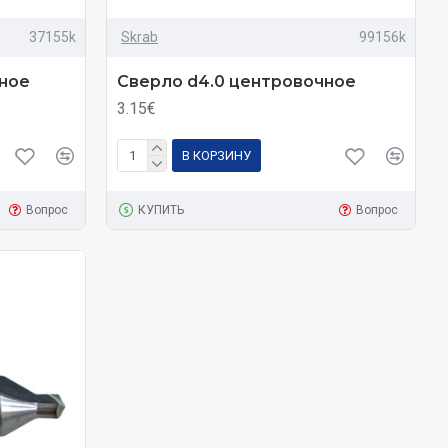
37155k
Skrab
99156k
чное
Сверло d4.0 центровочное
3.15€
В КОРЗИНУ
Вопрос
КУПИТЬ
Вопрос