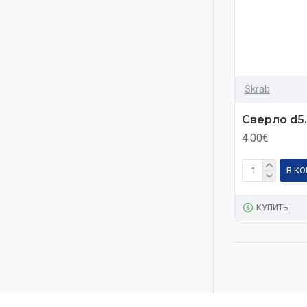
Skrab
Сверло d5
4.00€
В К
КУПИТЬ