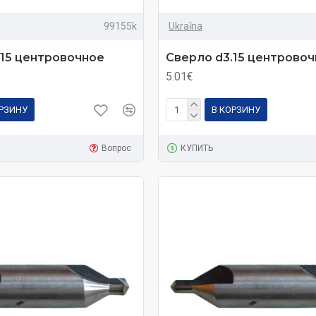
99155k
Ukraīna
.15 центровочное
Сверло d3.15 центрово
5.01€
ОРЗИНУ
В КОРЗИНУ
Вопрос
КУПИТЬ