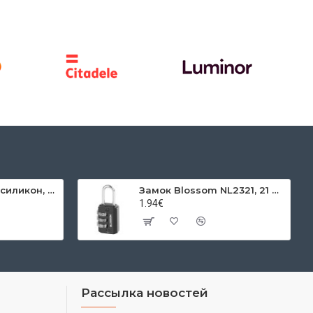
Pattex Super Flex силикон, санитарный, прозрачный, 280 мл
Замок Blossom NL2321, 21 мм, Zn, 3-цифровой код, подвесной
1.94€
Рассылка новостей