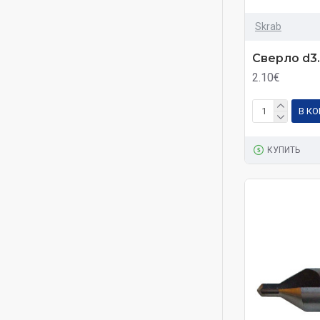
Skrab
Сверло d3
2.10€
В К
КУПИТЬ