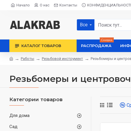
Начало
О нас
Контакты
КОНФИДЕНЦИАЛЬНОСТ
Все
Скидка
КАТАЛОГ ТОВАРОВ
РАСПРОДАЖА
ИНФ
Работы
Резьбовой инструмент
Резьбомеpы и центpо
Резьбомеpы и центpовоч
Категории товаров
С
Для дома
Сад