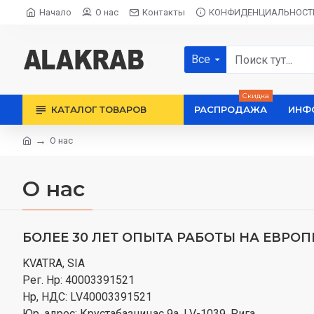
Начало
О нас
Контакты
КОНФИДЕНЦИАЛЬНОСТ
Все
Скидка
КАТАЛОГ ТОВАРОВ
РАСПРОДАЖА
ИНФ
О нас
О нас
БОЛЕЕ 30 ЛЕТ ОПЫТА РАБОТЫ НА ЕВРО
KVATRA, SIA
Рег. Нр: 40003391521
Нр, НДС: LV40003391521
Юр. адрес: Крустабазницас 9а, LV-1039, Рига.