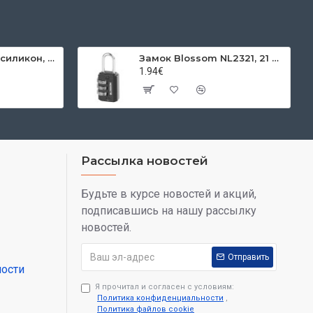
Pattex Super Flex силикон, санитарный, прозрачный, 280 мл
Замок Blossom NL2321, 21 мм, Zn, 3-цифровой код, подвесной
1.94€
Рассылка новостей
Будьте в курсе новостей и акций,
подписавшись на нашу рассылку
новостей.
Отправить
ости
Я прочитал и согласен с условиям:
Политика конфиденциальности
,
Политика файлов cookie