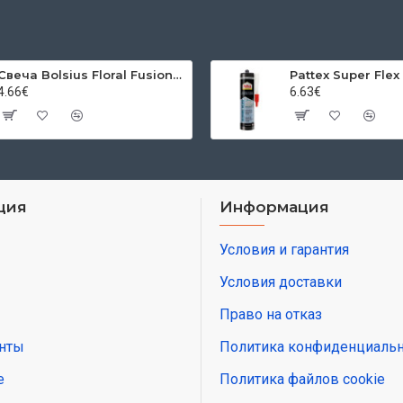
Свеча Bolsius Floral Fusion Sunflower and Citrus, ароматизированная, 80/72 мм, в стекле
4.66€
6.63€
ция
Информация
Условия и гарантия
Условия доставки
Право на отказ
нты
Политика конфиденциальн
е
Политика файлов cookie