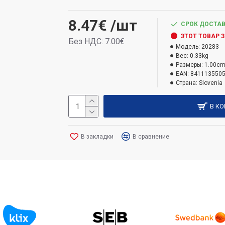
8.47€
/шт
СРОК ДОСТАВ
ЭТОТ ТОВАР 
Без НДС: 7.00€
Модель:
20283
Вес:
0.33kg
Размеры:
1.00cm
EAN:
841113550
Страна:
Slovenia
В К
В закладки
В сравнение