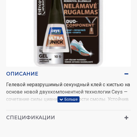
ОПИСАНИЕ
Гелевой неразрушимый секундный клей с кистью на
основе новой двухкомпонентной технологии Ceys —
сочетание силы цианида и гибкости смолы. Устойчив
к ударам и вибрации, не отбеливает, не раздражает и
не имеет запаха, водонепроницаем для наружного
СПЕЦИФИКАЦИИ
применения. Гель для вертикального склеивания и
заполнения. Не трескается, не ломается, не
отслаивается.