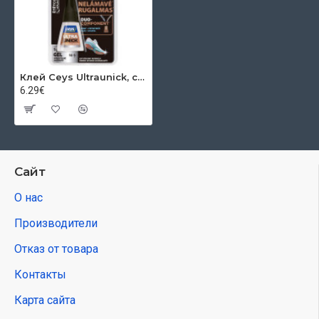
Клей Ceys Ultraunick, секунды, 5 г, кисть
6.29€
Сайт
О нас
Производители
Отказ от товара
Контакты
Карта сайта