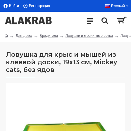
Войти
Регистрация
Русский
Для дома
Вредители
Ловушки и москитные сетки
Ловуш
Ловушка для крыс и мышей из
клеевой доски, 19x13 см, Miсkey
саts, без ядов