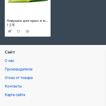
Ловушка для крыс и мышей из клеевой доски, 19x13 см, Miсkey саts, без ядов
1.27€
Сайт
О нас
Производители
Отказ от товара
Контакты
Карта сайта