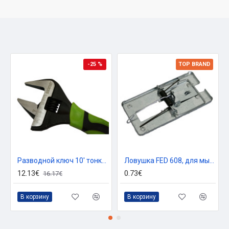
-25 %
TOP BRAND
Разводной ключ 10' тонкие губки
Ловушка FED 608, для мышей, жесть, 100х50 мм
12.13€
0.73€
16.17€
В корзину
В корзину