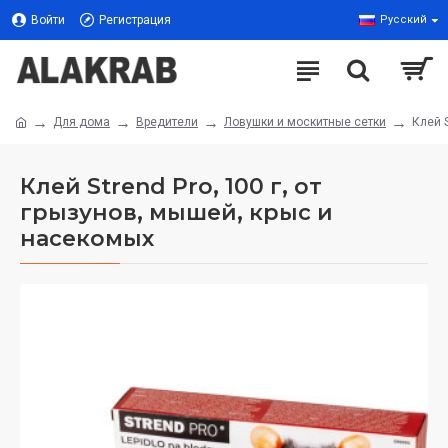
Войти
Регистрация
Русский
Для дома
Вредители
Ловушки и москитные сетки
Клей S
Клей Strend Pro, 100 г, от
грызунов, мышей, крыс и
насекомых