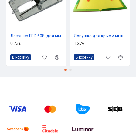
Ловушка FED 608, для мышей, жесть, 100х50 мм
Ловушка для крыс и мышей из клеевой доски, 19x13 см, Miсkey саts, без ядов
0.73€
1.27€
В корзину
В корзину