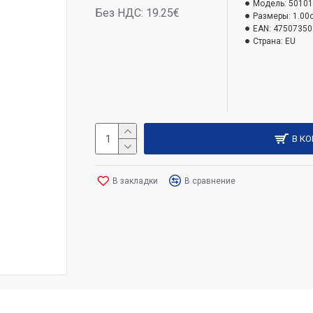
Модель:
50101
Без НДС: 19.25€
Размеры:
1.00
EAN:
47507350
Страна:
EU
В К
В закладки
В сравнение