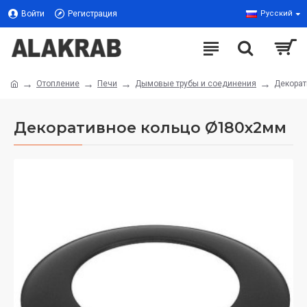
Войти
Регистрация
Русский
Отопление
Печи
Дымовые трубы и соединения
Декорат
Декоративное кольцо Ø180x2мм