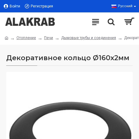
Войти
Регистрация
Русский
Отопление
Печи
Дымовые трубы и соединения
Декорат
Декоративное кольцо Ø160x2мм