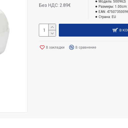
Модель:
500962i
Без НДС: 2.89€
Размеры:
1.00cm 
EAN:
4750735009
Страна:
EU
В К
В закладки
В сравнение