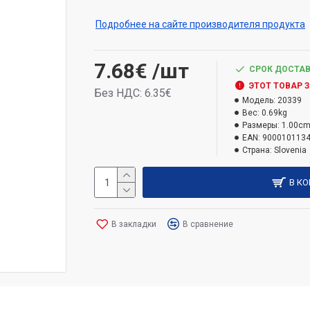
обладает превосходными термическими
стабильностью объема. Использование 
Подробнее на сайте производителя продукта
энергосбережения здания и УФ-излучени
зданиях, герметизации швов вокруг окон
7.68€
/шт
СРОК ДОСТАВ
крыш и изоляционных материалов, запол
ЭТОТ ТОВАР 
водопроводных труб и для многих других
Без НДС: 6.35€
Модель:
20339
Вес:
0.69kg
Размеры:
1.00cm
EAN:
900010113
Страна:
Slovenia
В К
В закладки
В сравнение