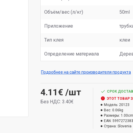
Объём/вес (л/кг)
50ml
Приложение
трубк
Тип клея
клеи
Определение материала
Дерев
Подробнее на сайте производителя продукта
4.11€
/шт
СРОК ДОСТАВ
ЭТОТ ТОВАР 
Без НДС: 3.40€
Модель:
20123
Вес:
0.06kg
Размеры:
1.00cm
EAN:
599727238
Страна:
Slovenia