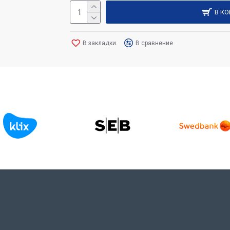
В К
В закладки
В сравнение