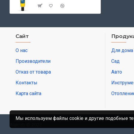
Сайт
Продук
О нас
Для дома
Производители
Сад
Отказ от товара
Авто
Контакты
Инструме
Карта сайта
Отоплени
Мы используем файлы cookie и другие подобные те
Alakrab © 2023