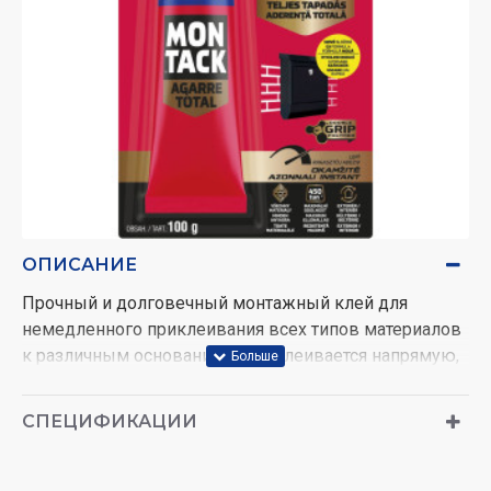
ОПИСАНИЕ
Прочный и долговечный монтажный клей для
немедленного приклеивания всех типов материалов
к различным основаниям. Приклеивается напрямую,
без вентиляции. Мгновенно прилипает на 10 секунд.
Клей не осыпается и подходит для постоянного
СПЕЦИФИКАЦИИ
склеивания. Обладает высокой наполняющей
способностью и отличной адгезией. Он выдерживает
воздействие влаги и температур от -20°C до 80°C.