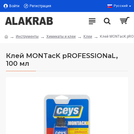
Войти
Регистрация
Русский
Инструменты
Химикаты и клеи
Клеи
Клей MONTасK рROF
Клей MONTасK рROFESSIONаL,
100 мл