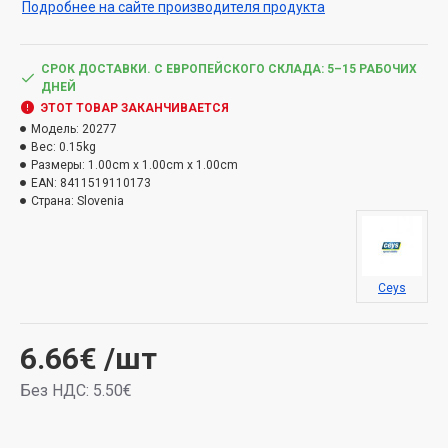
Подробнее на сайте производителя продукта
Обладает высокими наполняющими свойствами,
устойчив к влаге и большим нагрузкам. Диапазон
термостойкости от -20°С до 80°С.
СРОК ДОСТАВКИ. С ЕВРОПЕЙСКОГО СКЛАДА: 5–15 РАБОЧИХ
ДНЕЙ
ЭТОТ ТОВАР ЗАКАНЧИВАЕТСЯ
Модель:
20277
Вес:
0.15kg
Размеры:
1.00cm x 1.00cm x 1.00cm
EAN:
8411519110173
Страна:
Slovenia
Ceys
6.66€
/шт
Без НДС: 5.50€