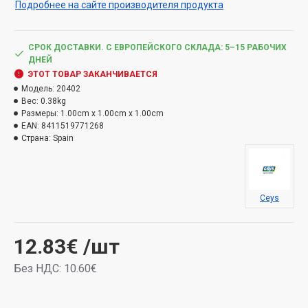
Подробнее на сайте производителя продукта
силикона. Склеивает все материалы как внутри, так и
снаружи помещений, даже под водой. Герметизирует
все виды суставов и суставов и придает им
СРОК ДОСТАВКИ. С ЕВРОПЕЙСКОГО СКЛАДА: 5–15 РАБОЧИХ
постоянную эластичность. Ремонт с экспресс-
ДНЕЙ
эффектом: с немедленным склеиванием и
ЭТОТ ТОВАР ЗАКАНЧИВАЕТСЯ
герметизацией. Благодаря своей эластичности он
Модель:
20402
Вес:
0.38kg
противостоит ударам, вибрациям и ударам. Он
Размеры:
1.00cm x 1.00cm x 1.00cm
устойчив к плесени, старению и УФ-излучению.
EAN:
8411519771268
Термостойкость от -40 до 90 °C.
Страна:
Spain
Виды опасности:
H317 — Может вызвать аллергическую кожную
Ceys
реакцию.H412 — Вреден для водных организмов,
имеет долгосрочные последствия.
12.83€
/шт
Без НДС: 10.60€