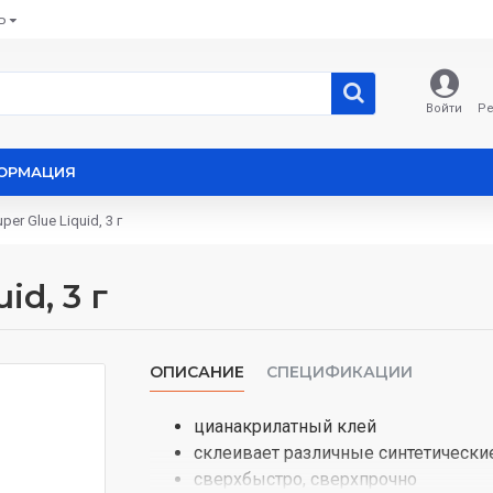
Ь
Войти
Ре
ОРМАЦИЯ
per Glue Liquid, 3 г
id, 3 г
ОПИСАНИЕ
СПЕЦИФИКАЦИИ
цианакрилатный клей
склеивает различные синтетические
сверхбыстро, сверхпрочно