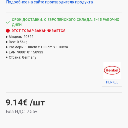
Подробнее на сайте производителя продукта
Используйте продукт безопасно. Перед
использованием всегда читайте этикетку и
информацию о продукте.
СРОК ДОСТАВКИ. С ЕВРОПЕЙСКОГО СКЛАДА: 5–15 РАБОЧИХ
ДНЕЙ
ЭТОТ ТОВАР ЗАКАНЧИВАЕТСЯ
Модель:
20622
Вес:
0.56kg
Размеры:
1.00cm x 1.00cm x 1.00cm
EAN:
9000101150933
Страна:
Germany
HENKEL
9.14€
/шт
Без НДС: 7.55€