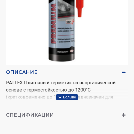
ОПИСАНИЕ
PATTEX Плиточный герметик на неорганической
основе с термостойкостью до 1200°C
(кратковременно до 1500°C).Предназначен для
герметизации и ремонта трещин в печах, котлах,
каминах, трубах, дымоходах, варочных котлах,
СПЕЦИФИКАЦИИ
выхлопных трубах и решетках. Создает прочное
соединение без трещин. Черный. Объем: 280 мл.