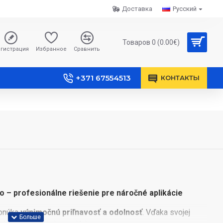
Доставка
Русский
Товаров 0 (0.00€)
гистрация
Избранное
Сравнить
+371 67554513
КОНТАКТЫ
– profesionálne riešenie pre náročné aplikácie
ponúka
výnimočnú priľnavosť a odolnosť
. Vďaka svojej