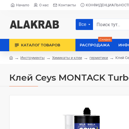
Начало
О нас
Контакты
КОНФИДЕНЦИАЛЬНОСТ
Все
Скидка
КАТАЛОГ ТОВАРОВ
РАСПРОДАЖА
ИНФ
Инструменты
Химикаты и клеи
герметики
Клей Ce
Клей Ceys MONTACK Turbo