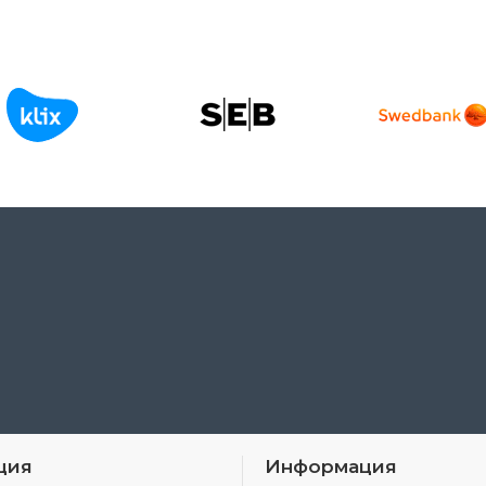
ция
Информация