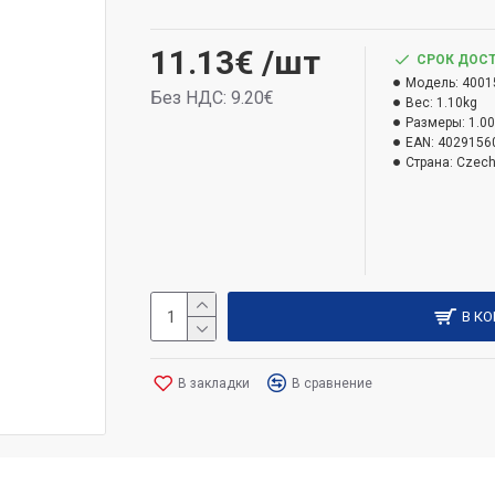
11.13€
/шт
СРОК ДОСТ
Модель:
4001
Без НДС: 9.20€
Вес:
1.10kg
Размеры:
1.0
EAN:
4029156
Страна:
Czec
В К
В закладки
В сравнение