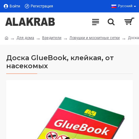
Войти
Регистрация
Русский
Для дома
Вредители
Ловушки и москитные сетки
Доска
Доска GlueBook, клейкая, от
насекомых