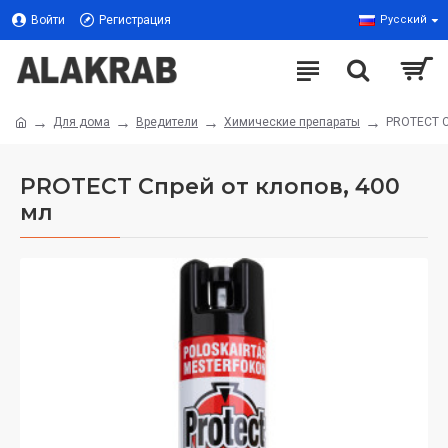
Войти
Регистрация
Русский
Для дома
Вредители
Химические препараты
PROTECT С
PROTECT Спрей от клопов, 400
мл