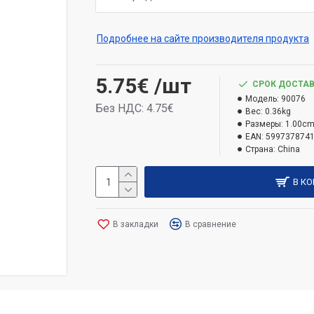
Подробнее на сайте производителя продукта
5.75€
/шт
СРОК ДОСТАВ
Модель:
90076
Без НДС: 4.75€
Вес:
0.36kg
Размеры:
1.00cm
EAN:
599737874
Страна:
China
В К
В закладки
В сравнение