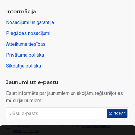
Informācija
Nosacījumi un garantija
Piegādes nosacījumi
Atteikuma tiesības
Privātuma politika
Sīkdatņu politika
Jaunumi uz e-pastu
Esiet informēts par jaunumiem un akcijām, reģistrējoties
mūsu jaunumiem.
Nosūtīt
Esmu iepazinies un piekrītu noteikumiem:
Privātuma politika
,
Sīkdatņu politika