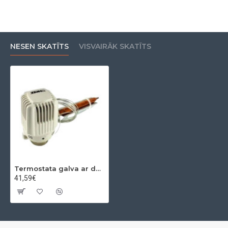
NESEN SKATĪTS
VISVAIRĀK SKATĪTS
Termostata galva ar dēveju M28*1,5 40-70 C HERZ
41,59€