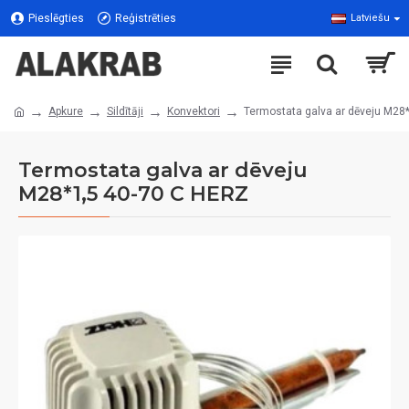
Pieslēgties
Reģistrēties
Latviešu
Apkure
Sildītāji
Konvektori
Termostata galva ar dēveju M28
Termostata galva ar dēveju
M28*1,5 40-70 C HERZ