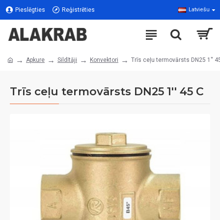
Pieslēgties
Reģistrēties
Latviešu
Apkure
Sildītāji
Konvektori
Trīs ceļu termovārsts DN25 1'' 4
Trīs ceļu termovārsts DN25 1'' 45 C