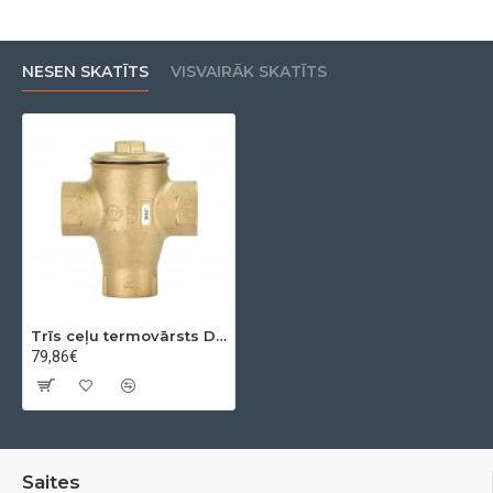
NESEN SKATĪTS
VISVAIRĀK SKATĪTS
Trīs ceļu termovārsts DN25 1'' 45 C
79,86€
Saites