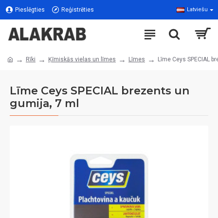
Pieslēgties
Reģistrēties
Latviešu
Rīki
Ķīmiskās vielas un līmes
Līmes
Līme Ceys SPECIAL bre
Līme Ceys SPECIAL brezents un
gumija, 7 ml