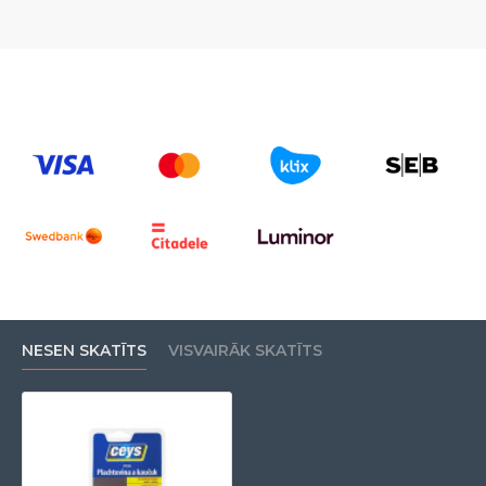
NESEN SKATĪTS
VISVAIRĀK SKATĪTS