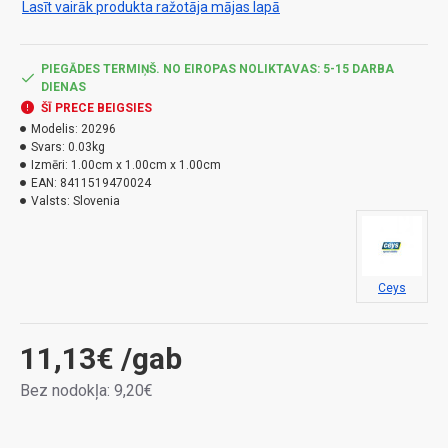
Lasīt vairāk produkta ražotāja mājas lapā
PIEGĀDES TERMIŅŠ. NO EIROPAS NOLIKTAVAS: 5-15 DARBA
DIENAS
ŠĪ PRECE BEIGSIES
Modelis:
20296
Svars:
0.03kg
Izmēri:
1.00cm x 1.00cm x 1.00cm
EAN:
8411519470024
Valsts:
Slovenia
Ceys
11,13€
/gab
Bez nodokļa: 9,20€