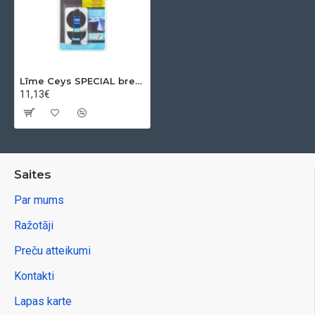
Līme Ceys SPECIAL brezents un gumija, 7 ml
11,13€
Saites
Par mums
Ražotāji
Preču atteikumi
Kontakti
Lapas karte