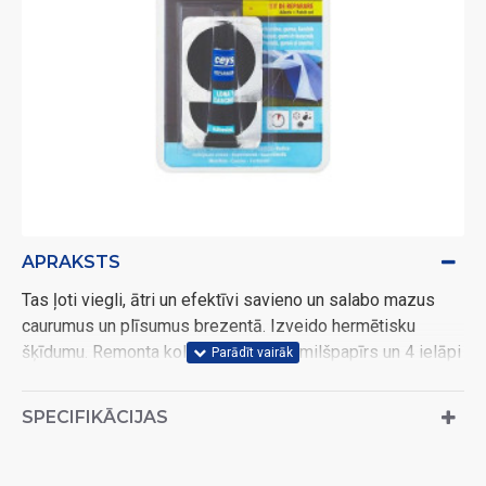
APRAKSTS
Tas ļoti viegli, ātri un efektīvi savieno un salabo mazus
caurumus un plīsumus brezentā. Izveido hermētisku
šķīdumu. Remonta kolekcijā ir līme, smilšpapīrs un 4 ielāpi
(3 apaļi un 1 ovāls).
SPECIFIKĀCIJAS