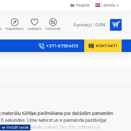
Piegāde
Latviešu
0 prece(s) - 0,00€
s
Reģistrēties
Izvēlētais
Salīdzināt
+371 67554513
KONTAKTI
 materiālu tūlītējai pielīmēšanai pie dažādām pamatnēm.
 10 sekundes. Līme nebirst un ir piemērota pastāvīgai
 tā nodrošina lielisku saķeri. Tas iztur mitrumu un