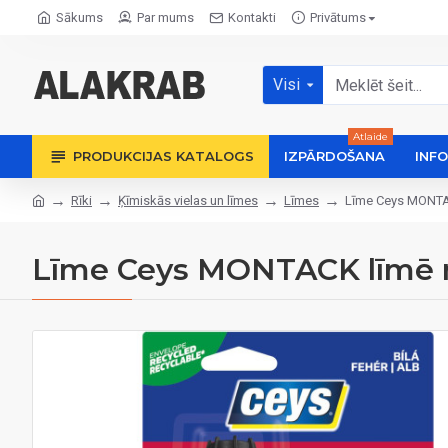
Sākums
Par mums
Kontakti
Privātums
Visi
Atlaide
PRODUKCIJAS KATALOGS
IZPĀRDOŠANA
INF
Rīki
Ķīmiskās vielas un līmes
Līmes
Līme Ceys MONTAC
Līme Ceys MONTACK līmē m