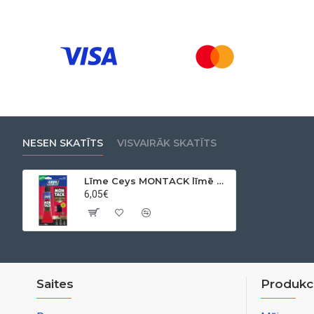
NESEN SKATĪTS
VISVAIRĀK SKATĪTS
Līme Ceys MONTACK līmē momentāli, 100 g
6,05€
Saites
Produkci