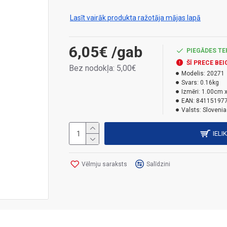
temperatūru diapazonā no -20 °C līdz 80 °C.
Lasīt vairāk produkta ražotāja mājas lapā
6,05€
/gab
PIEGĀDES TE
ŠĪ PRECE BEI
Bez nodokļa: 5,00€
Modelis:
20271
Svars:
0.16kg
Izmēri:
1.00cm x
EAN:
84115197
Valsts:
Slovenia
IELI
Vēlmju saraksts
Salīdzini