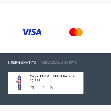
NESEN SKATĪTS
VISVAIRĀK SKATĪTS
Ceys TOTAL TECH līme, sudrabs, 2in1 tepe, 290 ml
12,83€