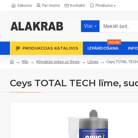
Sākums
Par mums
Kontakti
Privātums
Visi
Atlaide
PRODUKCIJAS KATALOGS
IZPĀRDOŠANA
INF
Rīki
Ķīmiskās vielas un līmes
Līmes
Ceys TOTAL TECH l
Ceys TOTAL TECH līme, sudr