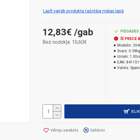
hibrīda hermētiķis uz polimēra bāzes, kam pie
visus materiālus gan iekštelpās, gan ārā, pa
Lasīt vairāk produkta ražotāja mājas lapā
tām pastāvīgu elastību. Remonts ar izteiktu e
Pateicoties tās elastībai, tas iztur sitienus, v
12,83€
/gab
novecošanos un UV starojumu. Temperatūras i
PIEGĀDES 
ŠĪ PRECE 
Bez nodokļa: 10,60€
Bīstamības veidi:
Modelis:
204
Svars:
0.38k
H317 - Var izraisīt alerģisku ādas reakciju.H
Izmēri:
1.00c
EAN:
841151
Valsts:
Spain
IELI
Vēlmju saraksts
Salīdzini