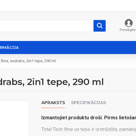
Pieslēgtie
ORMĀCIJA
īme, sudrabs, 2in1 tepe, 290 ml
abs, 2in1 tepe, 290 ml
APRAKSTS
SPECIFIKĀCIJAS
Izmantojiet produktu droši. Pirms lietoša
Total Tech līme un tepe ir izstrādāta, pamato