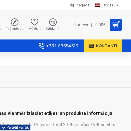
Piegāde
Latviešu
0 prece(s) - 0,00€
s
Reģistrēties
Izvēlētais
Salīdzināt
+371 67554513
KONTAKTI
nas vienmēr izlasiet etiķeti un produkta informāciju.
joties uz unikālo Polymer Total 3 tehnoloģiju. Celtniecības