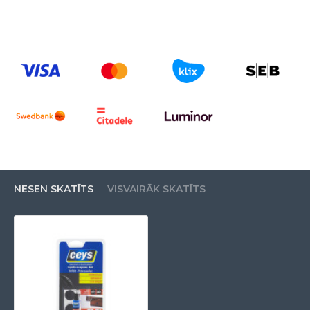
NESEN SKATĪTS
VISVAIRĀK SKATĪTS