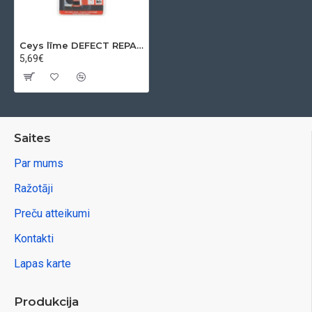
Ceys līme DEFECT REPAIR, 5 ml
5,69€
Saites
Par mums
Ražotāji
Preču atteikumi
Kontakti
Lapas karte
Produkcija