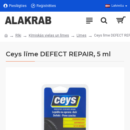
Pieslēgties
Reģistrēties
Latviešu
Rīki
Ķīmiskās vielas un līmes
Līmes
Ceys līme DEFECT REP
Ceys līme DEFECT REPAIR, 5 ml