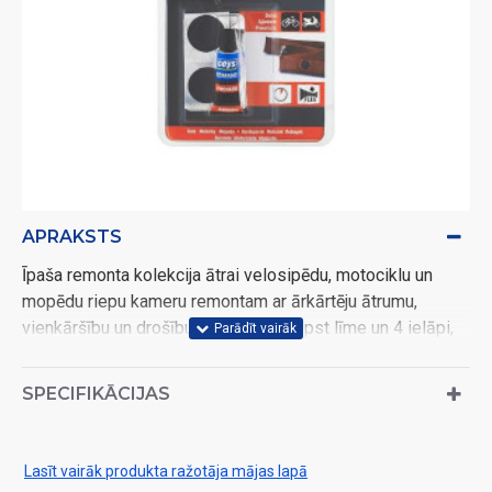
APRAKSTS
Īpaša remonta kolekcija ātrai velosipēdu, motociklu un
mopēdu riepu kameru remontam ar ārkārtēju ātrumu,
vienkāršību un drošību. Kolekcijā ietilpst līme un 4 ielāpi,
kas nepieciešami defekta labošanai. Visu var salabot dažu
minūšu laikā.
SPECIFIKĀCIJAS
Lasīt vairāk produkta ražotāja mājas lapā