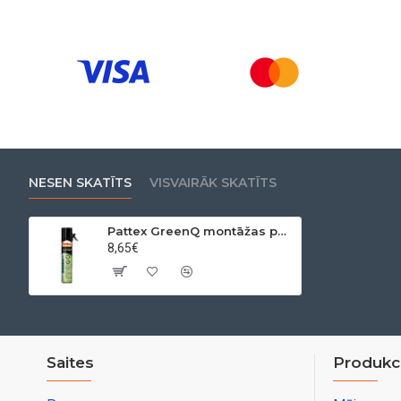
NESEN SKATĪTS
VISVAIRĀK SKATĪTS
Pattex GreenQ montāžas puta, PU, 750 ml
8,65€
Saites
Produkci