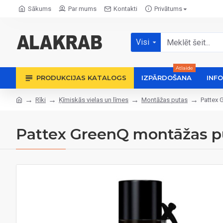
Sākums
Par mums
Kontakti
Privātums
Visi
Atlaide
PRODUKCIJAS KATALOGS
IZPĀRDOŠANA
INF
Rīki
Ķīmiskās vielas un līmes
Montāžas putas
Pattex 
Pattex GreenQ montāžas pu