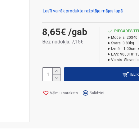
stabilitāti. Šo putu izmantošana palīdz uztur
piemērots ēku aiļu aizpildīšanai, šuvju blīvē
Lasīt vairāk produkta ražotāja mājas lapā
konstrukcijās un izolācijas materiālos, spra
daudziem citiem pielietojumiem.Krāsa: caurs
8,65€
/gab
PIEGĀDES TE
Modelis:
20340
Bez nodokļa: 7,15€
Svars:
0.83kg
Izmēri:
1.00cm x
EAN:
90001011
Valsts:
Slovenia
IELI
Vēlmju saraksts
Salīdzini