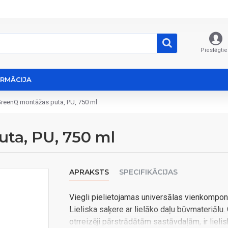
Pieslēgtie
ORMĀCIJA
GreenQ montāžas puta, PU, 750 ml
ta, PU, 750 ml
APRAKSTS
SPECIFIKĀCIJAS
Viegli pielietojamas universālas vienkomponen
Lieliska saķere ar lielāko daļu būvmateriālu
otrreizēji pārstrādātām sastāvdaļām, ir lielis