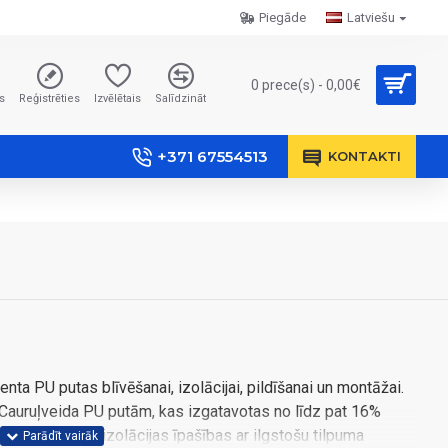
Piegāde
Latviešu
0 prece(s) - 0,00€
s
Reģistrēties
Izvēlētais
Salīdzināt
+371 67554513
KONTAKTI
ta PU putas blīvēšanai, izolācijai, pildīšanai un montāžai.
. Cauruļveida PU putām, kas izgatavotas no līdz pat 16%
kas siltuma un izolācijas īpašības ar ilgstošu tilpuma