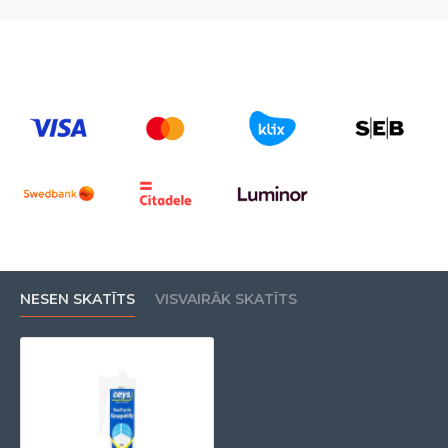
NESEN SKATĪTS
VISVAIRĀK SKATĪTS