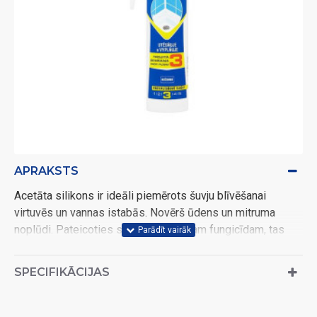
APRAKSTS
Acetāta silikons ir ideāli piemērots šuvju blīvēšanai
virtuvēs un vannas istabās. Novērš ūdens un mitruma
noplūdi. Pateicoties sastāvā esošajam fungicīdam, tas
nodrošina izturību pret pelējumu. Nekļūst tumšāks vai
melns. Iztur veļas pulveri, ziepes, mitrumu un temperatūru
SPECIFIKĀCIJAS
no -20 līdz +100 °C. Tas nesaruks, nelobīsies un
neplaisās. Vannām, izlietnēm, dušām un izlietnēm.