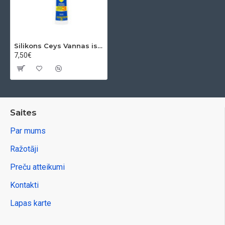
Silikons Ceys Vannas istabas un virtuves, balts, 280 ml
7,50€
Saites
Par mums
Ražotāji
Preču atteikumi
Kontakti
Lapas karte