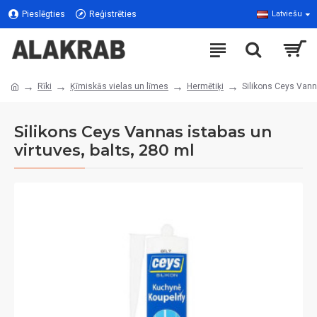
Pieslēgties
Reģistrēties
Latviešu
Rīki
Ķīmiskās vielas un līmes
Hermētiķi
Silikons Ceys Vanna
Silikons Ceys Vannas istabas un
virtuves, balts, 280 ml