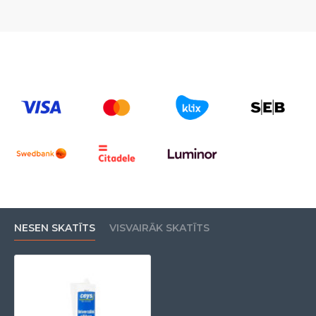
NESEN SKATĪTS
VISVAIRĀK SKATĪTS