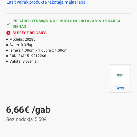
Lasīt vairāk produkta ražotāja mājas lapā
PIEGĀDES TERMIŅŠ. NO EIROPAS NOLIKTAVAS: 5-15 DARBA
DIENAS
ŠĪ PRECE BEIGSIES
Modelis:
20280
Svars:
0.32kg
Izmēri:
1.00cm x 1.00cm x 1.00cm
EAN:
8411519212266
Valsts:
Slovenia
Ceys
6,66€
/gab
Bez nodokļa: 5,50€