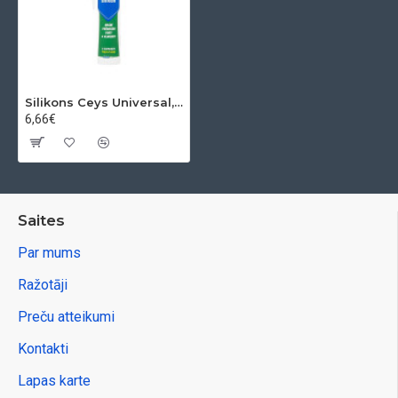
Silikons Ceys Universal, balts, 280 ml
6,66€
Saites
Par mums
Ražotāji
Preču atteikumi
Kontakti
Lapas karte