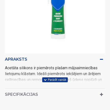
APRAKSTS
Acetāta silikons ir piemērots plašam mājsaimniecības
lietojumu klāstam. Ideāli piemērots iekšējiem un ārējiem
celtniecības un remontdarbiem. Novērš ūdens noplūdi un
gaisa caurlaidību. Teicama saķere ar stiklu, metālu, flīzēm,
betonu, PVC u.c. Silikons vienlaikus noblīvē, izolē un
SPECIFIKĀCIJAS
aizpilda. Iztur mitrumu un temperatūru no -30 līdz +120 °C,
veļas pulveri un ziepes.