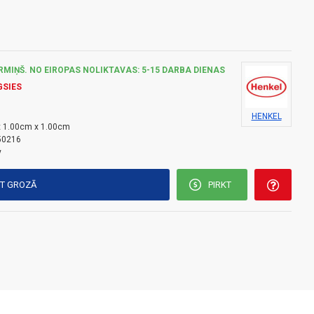
zturībai, tas ir piemērots vietām, kas pastāvīgi noslogotas
as vienmēr izlasiet etiķeti un informāciju par
RMIŅŠ. NO EIROPAS NOLIKTAVAS: 5-15 DARBA DIENAS
GSIES
HENKEL
 1.00cm x 1.00cm
50216
y
šu iedarbību.
KT GROZĀ
PIRKT