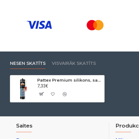
NESEN SKATĪTS
VISVAIRĀK SKATĪTS
Pattex Premium silikons, sanitārs, balts, 310 ml
7,33€
Saites
Produkci