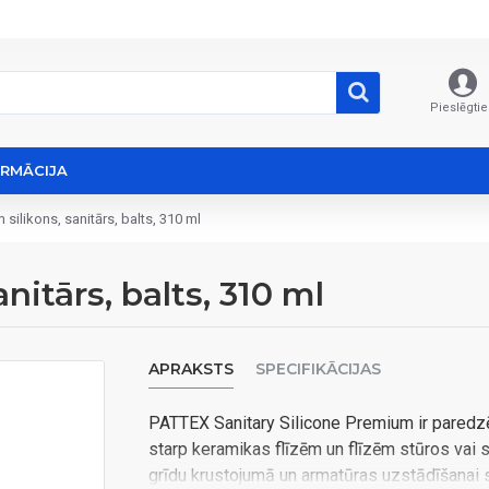
Pieslēgtie
ORMĀCIJA
 silikons, sanitārs, balts, 310 ml
itārs, balts, 310 ml
APRAKSTS
SPECIFIKĀCIJAS
PATTEX Sanitary Silicone Premium ir paredzē
starp keramikas flīzēm un flīzēm stūros vai s
grīdu krustojumā un armatūras uzstādīšanai s