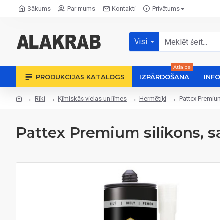
Sākums
Par mums
Kontakti
Privātums
Visi
Atlaide
PRODUKCIJAS KATALOGS
IZPĀRDOŠANA
INF
Rīki
Ķīmiskās vielas un līmes
Hermētiķi
Pattex Premium
Pattex Premium silikons, san