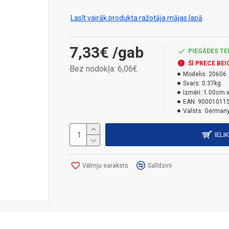
Pateicoties pastāvīgajai elastībai un ūdens i
ar mitrumu. Balts. Tilpums: 310 ml.
Lasīt vairāk produkta ražotāja mājas lapā
Izmantojiet produktu droši. Pirms lietošan
7,33€
/gab
produktu.
PIEGĀDES TE
ŠĪ PRECE BEI
Bez nodokļa: 6,06€
Bīstamības veidi:
Modelis:
20606
Svars:
0.37kg
H317 Var izraisīt alerģisku ādas reakciju.
Izmēri:
1.00cm x
H315 Kairina ādu.
EAN:
90001011
Valsts:
German
H319 Izraisa nopietnu acu kairinājumu.
H411 Toksisks ūdens organismiem, ar ilgsto
IELI
Vēlmju saraksts
Salīdzini