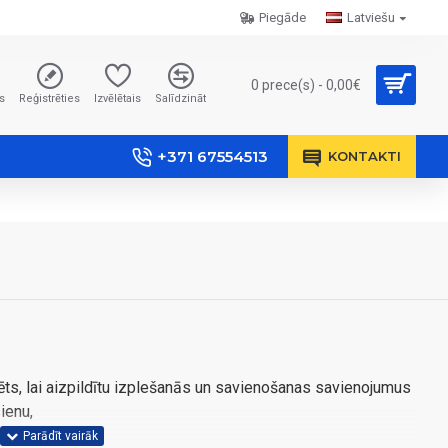
Piegāde
Latviešu
0 prece(s) - 0,00€
s
Reģistrēties
Izvēlētais
Salīdzināt
+371 67554513
KONTAKTI
ts, lai aizpildītu izplešanās un savienošanas savienojumus
ienu,
anitārajā zonā.