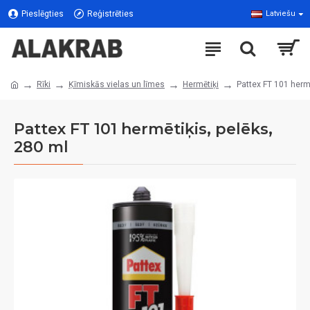
Pieslēgties
Reģistrēties
Latviešu
Rīki
Ķīmiskās vielas un līmes
Hermētiķi
Pattex FT 101 hermē
Pattex FT 101 hermētiķis, pelēks,
280 ml