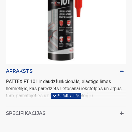
APRAKSTS
PATTEX FT 101 ir daudzfunkcionāls, elastīgs līmes
hermētiķis, kas paredzēts lietošanai iekštelpās un ārpus
tām, pamatojoties uz Flextec® tehnoloģiju.
FT 101 ir piemērots visu veidu savienojumu līmēšanai un
blīvēšanai, ieskaitot izplešanās šuves, dobumu un
SPECIFIKĀCIJAS
savienojumu aizpildīšanai visos materiālos un jebkuros
laika apstākļos. Pelēks. Tilpums: 280 ml.