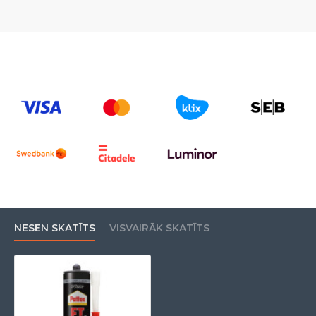
NESEN SKATĪTS
VISVAIRĀK SKATĪTS