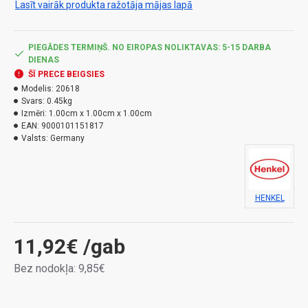
Lasīt vairāk produkta ražotāja mājas lapā
Izmantojiet produktu droši. Pirms lietošanas vienmēr
izlasiet etiķeti un informāciju par produktu.
PIEGĀDES TERMIŅŠ. NO EIROPAS NOLIKTAVAS: 5-15 DARBA
DIENAS
ŠĪ PRECE BEIGSIES
Modelis:
20618
Svars:
0.45kg
Izmēri:
1.00cm x 1.00cm x 1.00cm
EAN:
9000101151817
Valsts:
Germany
HENKEL
11,92€
/gab
Bez nodokļa: 9,85€