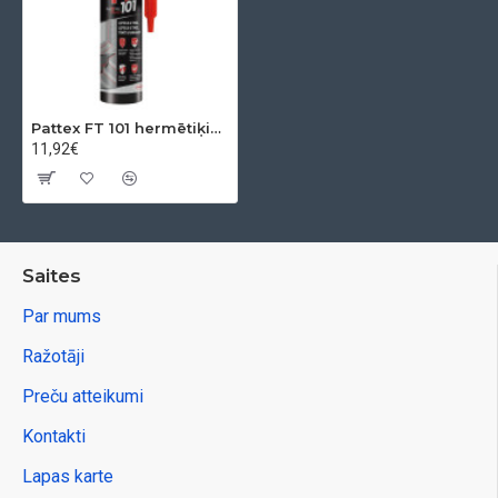
Pattex FT 101 hermētiķis, pelēks, 280 ml
11,92€
Saites
Par mums
Ražotāji
Preču atteikumi
Kontakti
Lapas karte