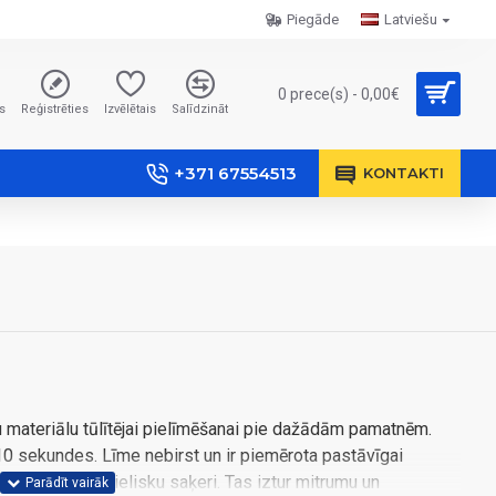
Piegāde
Latviešu
0 prece(s) - 0,00€
s
Reģistrēties
Izvēlētais
Salīdzināt
+371 67554513
KONTAKTI
 materiālu tūlītējai pielīmēšanai pie dažādām pamatnēm.
 10 sekundes. Līme nebirst un ir piemērota pastāvīgai
 tā nodrošina lielisku saķeri. Tas iztur mitrumu un