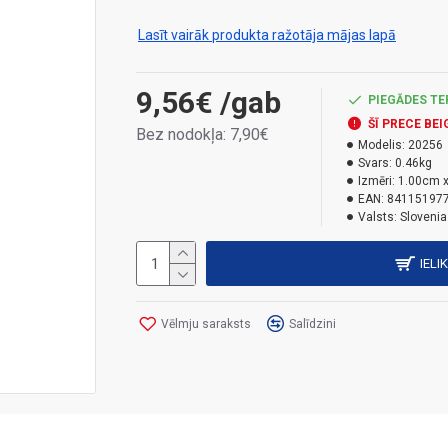
temperatūru diapazonā no -20 °C līdz 80 °C.
Lasīt vairāk produkta ražotāja mājas lapā
9,56€
/gab
PIEGĀDES TE
ŠĪ PRECE BEI
Bez nodokļa: 7,90€
Modelis:
20256
Svars:
0.46kg
Izmēri:
1.00cm x
EAN:
84115197
Valsts:
Slovenia
IELI
Vēlmju saraksts
Salīdzini