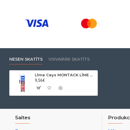
NESEN SKATĪTS
VISVAIRĀK SKATĪTS
Līme Ceys MONTACK LĪME VISU MOMENTĀLI, 450 g
9,56€
Saites
Produkci