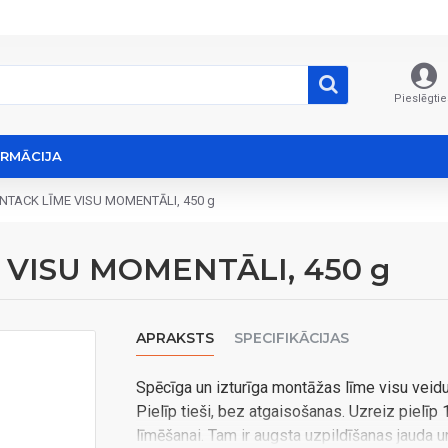
Pieslēgtie
ORMĀCIJA
NTACK LĪME VISU MOMENTĀLI, 450 g
 VISU MOMENTĀLI, 450 g
APRAKSTS
SPECIFIKĀCIJAS
Spēcīga un izturīga montāžas līme visu veidu
Pielīp tieši, bez atgaisošanas. Uzreiz pielīp
līmēšanai. Tam ir augsta uzpildīšanas jauda un