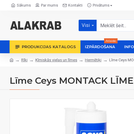
Sākums
Par mums
Kontakti
Privātums
Visi
Atlaide
PRODUKCIJAS KATALOGS
IZPĀRDOŠANA
INF
Rīki
Ķīmiskās vielas un līmes
Hermētiķi
Līme Ceys MO
Līme Ceys MONTACK LĪME