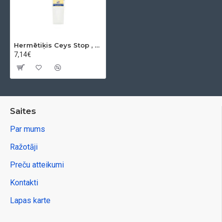
Hermētiķis Ceys Stop , caurspīdīga, tūbiņa 125 ml
7,14€
Saites
Par mums
Ražotāji
Preču atteikumi
Kontakti
Lapas karte