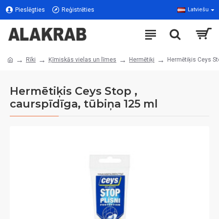
Pieslēgties
Reģistrēties
Latviešu
Rīki
Ķīmiskās vielas un līmes
Hermētiķi
Hermētiķis Ceys Sto
Hermētiķis Ceys Stop ,
caurspīdīga, tūbiņa 125 ml