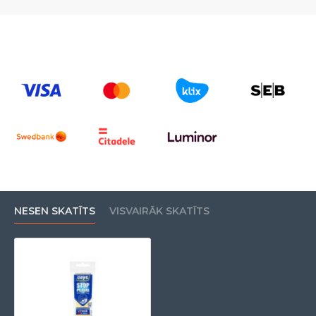
NESEN SKATĪTS
VISVAIRĀK SKATĪTS