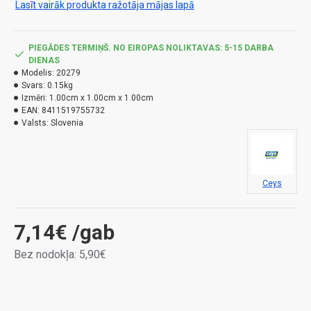
Lasīt vairāk produkta ražotāja mājas lapā
PIEGĀDES TERMIŅŠ. NO EIROPAS NOLIKTAVAS: 5-15 DARBA
DIENAS
Modelis:
20279
Svars:
0.15kg
Izmēri:
1.00cm x 1.00cm x 1.00cm
EAN:
8411519755732
Valsts:
Slovenia
Ceys
7,14€
/gab
Bez nodokļa: 5,90€