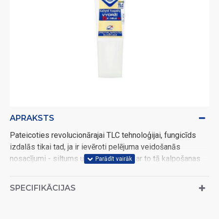
APRAKSTS
Pateicoties revolucionārajai TLC tehnoloģijai, fungicīds
izdalās tikai tad, ja ir ievēroti pelējuma veidošanās
nosacījumi - siltums un mitrums, līdz ar to tā kalpošanas
laiks ir aptuveni 5x ilgāks cīņā pret melnēšanu un pelējuma
veidošanos.
SPECIFIKĀCIJAS