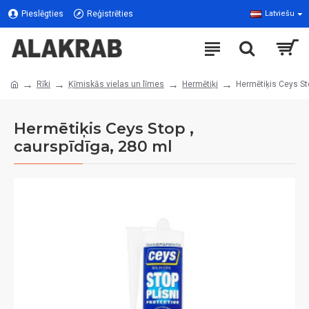
Pieslēgties
Reģistrēties
Latviešu
Rīki
Ķīmiskās vielas un līmes
Hermētiķi
Hermētiķis Ceys St
Hermētiķis Ceys Stop ,
caurspīdīga, 280 ml