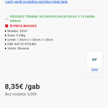
Lasīt vairāk produkta ražotāja mājas lapā
PIEGĀDES TERMIŅŠ. NO EIROPAS NOLIKTAVAS: 5-15 DARBA
DIENAS
ŠĪ PRECE BEIGSIES
Modelis:
20261
Svars:
0.34kg
Izmēri:
1.00cm x 1.00cm x 1.00cm
EAN:
8411519755466
Valsts:
Slovenia
Ceys
8,35€
/gab
Bez nodokļa: 6,90€