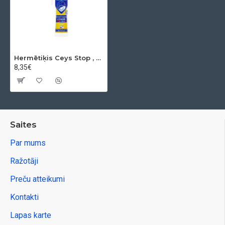
Hermētiķis Ceys Stop , caurspīdīga, 280 ml
8,35€
Saites
Par mums
Ražotāji
Preču atteikumi
Kontakti
Lapas karte