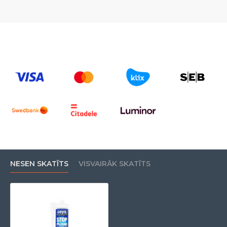
NESEN SKATĪTS
VISVAIRĀK SKATĪTS