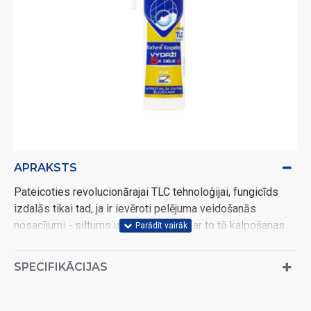
APRAKSTS
Pateicoties revolucionārajai TLC tehnoloģijai, fungicīds
izdalās tikai tad, ja ir ievēroti pelējuma veidošanās
nosacījumi - siltums un mitrums, līdz ar to tā kalpošanas
laiks ir aptuveni 5x ilgāks cīņā pret melnēšanu un pelējuma
veidošanos.
SPECIFIKĀCIJAS