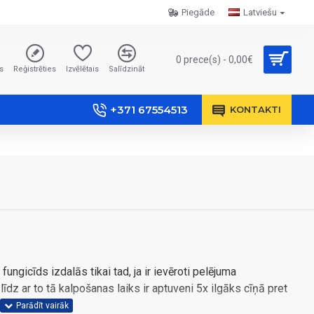
Piegāde
Latviešu
0 prece(s) - 0,00€
s
Reģistrēties
Izvēlētais
Salīdzināt
+371 67554513
KONTAKTI
fungicīds izdalās tikai tad, ja ir ievēroti pelējuma
īdz ar to tā kalpošanas laiks ir aptuveni 5x ilgāks cīņā pret