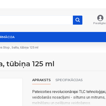
Pieslēgtie
ORMĀCIJA
s Stop , balta, tūbiņa 125 ml
a, tūbiņa 125 ml
APRAKSTS
SPECIFIKĀCIJAS
Pateicoties revolucionārajai TLC tehnoloģijai, 
veidošanās nosacījumi - siltums un mitrums, l
melnēšanu un pelējuma veidošanos.