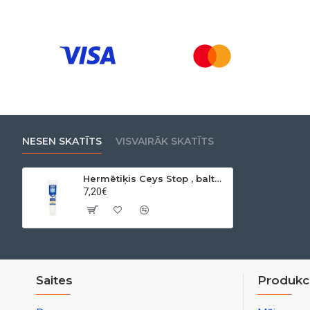
NESEN SKATĪTS
VISVAIRĀK SKATĪTS
Hermētiķis Ceys Stop , balta, tūbiņa 125 ml
7,20€
Saites
Produkci