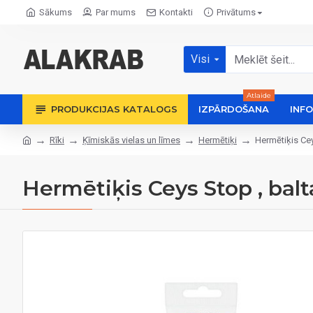
Sākums
Par mums
Kontakti
Privātums
Visi
Atlaide
PRODUKCIJAS KATALOGS
IZPĀRDOŠANA
INF
Rīki
Ķīmiskās vielas un līmes
Hermētiķi
Hermētiķis Cey
Hermētiķis Ceys Stop , balt