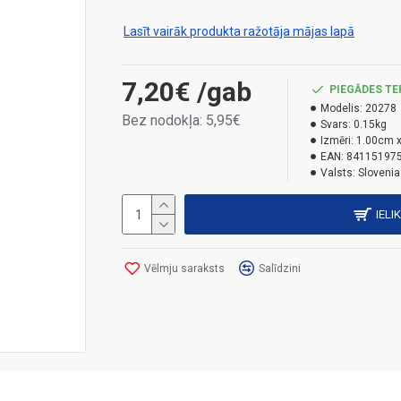
Lasīt vairāk produkta ražotāja mājas lapā
7,20€
/gab
PIEGĀDES TE
Modelis:
20278
Bez nodokļa: 5,95€
Svars:
0.15kg
Izmēri:
1.00cm x
EAN:
84115197
Valsts:
Slovenia
IELI
Vēlmju saraksts
Salīdzini