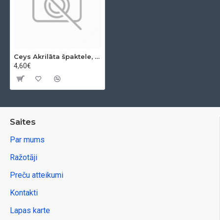
Ceys Akrilāta špaktele, šuvēm un plaisām, matēta balta, 280 ml
4,60€
Saites
Par mums
Ražotāji
Preču atteikumi
Kontakti
Lapas karte