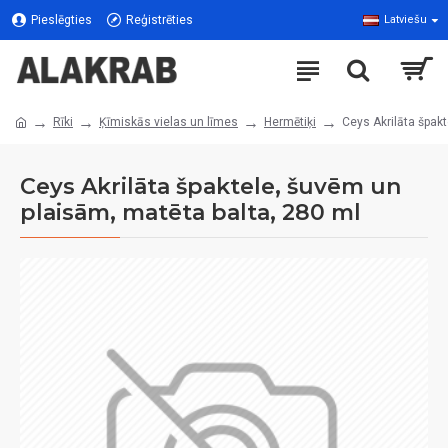
Pieslēgties
Reģistrēties
Latviešu
Rīki
Ķīmiskās vielas un līmes
Hermētiķi
Ceys Akrilāta špak
Ceys Akrilāta špaktele, šuvēm un
plaisām, matēta balta, 280 ml