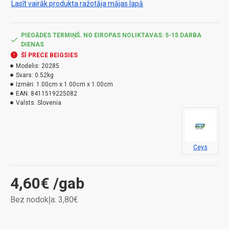
Lasīt vairāk produkta ražotāja mājas lapā
āra lietošanai. Tajā pašā laikā tepe izolē un tai ir
aizpildīšanas iespējas.
PIEGĀDES TERMIŅŠ. NO EIROPAS NOLIKTAVAS: 5-15 DARBA
DIENAS
ŠĪ PRECE BEIGSIES
Modelis:
20285
Svars:
0.52kg
Izmēri:
1.00cm x 1.00cm x 1.00cm
EAN:
8411519225082
Valsts:
Slovenia
Ceys
4,60€
/gab
Bez nodokļa: 3,80€