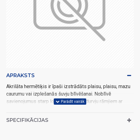
APRAKSTS
Akrilāta hermētiķis ir īpaši izstrādāts plaisu, plaisu, mazu
caurumu vai izplešanās šuvju blīvēšanai. Noblīvē
savienojumus starp logu rāmjiem un durvju rāmjiem ar
mūri, ir piemērots šuvju un plaisu blīvēšanai ģipškartonā,
plaisas betonā, ķieģeļos, kokā, skaidu plātnēs. Pēc
SPECIFIKĀCIJAS
uzklāšanas špaktele ar lāpstiņu jāizlīdzina. Pateicoties
ekspresžāvēšanai, špakteli var pārkrāsot pēc 30 minūtēm,
tā pati par sevi ir balta. Tepe ir piemērota gan iekšējai, gan