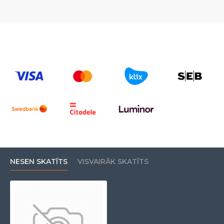
NESEN SKATĪTS
VISVAIRĀK SKATĪTS