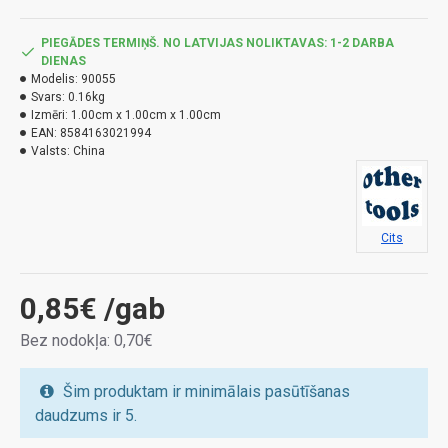
PIEGĀDES TERMIŅŠ. NO LATVIJAS NOLIKTAVAS: 1-2 DARBA
DIENAS
Modelis:
90055
Svars:
0.16kg
Izmēri:
1.00cm x 1.00cm x 1.00cm
EAN:
8584163021994
Valsts:
China
Cits
0,85€
/gab
Bez nodokļa: 0,70€
Šim produktam ir minimālais pasūtīšanas
daudzums ir 5.