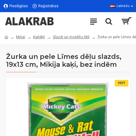
Pieslēgties
Reģistrēties
Latviešu
Mājai
Kaitēkļi
Slazdi un moskītu tīkli
Žurka un pele Līmes dē
Žurka un pele Līmes dēļu slazds,
19x13 cm, Mikija kaķi, bez indēm
HOT