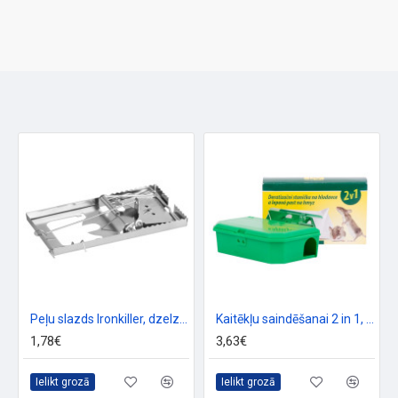
Peļu slazds Ironkiller, dzelzs, 160x90x0,6 mm
Kaitēkļu saindēšanai 2 in 1, līmes slazds kukaiņiem
1,78€
3,63€
Ielikt grozā
Ielikt grozā