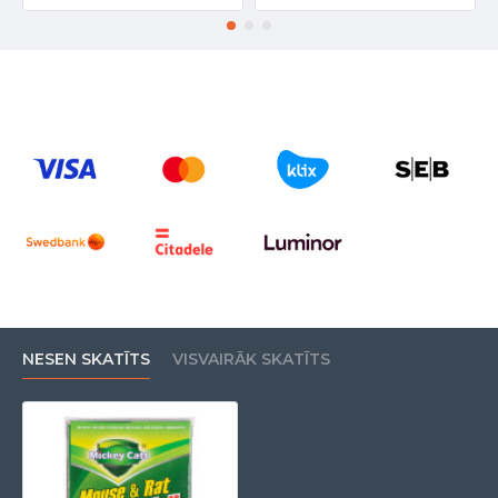
NESEN SKATĪTS
VISVAIRĀK SKATĪTS