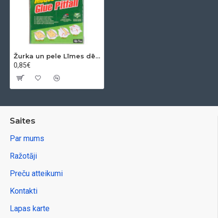
Žurka un pele Līmes dēļu slazds, 19x13 cm, Mikija kaķi, bez indēm
0,85€
Saites
Par mums
Ražotāji
Preču atteikumi
Kontakti
Lapas karte