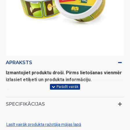
APRAKSTS
Izmantojiet produktu droši. Pirms lietošanas vienmēr
izlasiet etiķeti un produkta informāciju.
Bīstamības veidi:
H317 Var izraisīt alerģisku ādas reakciju.
SPECIFIKĀCIJAS
Lasīt vairāk produkta ražotāja mājas lapā