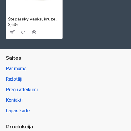
Štepársky vasks, krūzē, 150 g
3,63€
Saites
Par mums
Ražotāji
Preču atteikumi
Kontakti
Lapas karte
Produkcija