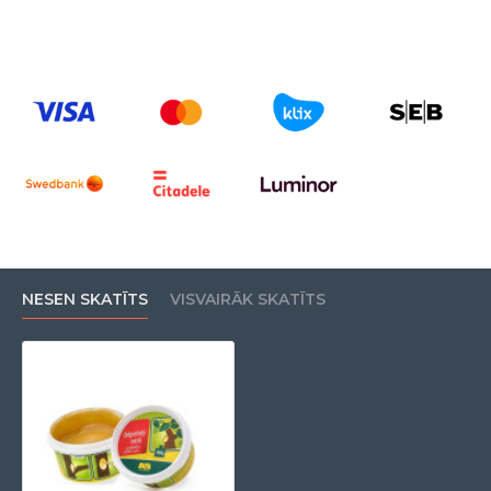
NESEN SKATĪTS
VISVAIRĀK SKATĪTS