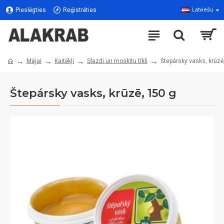
Pieslēgties
Reģistrēties
Latviešu
Mājai
Kaitēkļi
Slazdi un moskītu tīkli
Štepársky vasks, krūzē
Štepársky vasks, krūzē, 150 g