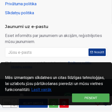
Privātuma politika
Sīkdatņu politika
Jaunumi uz e-pastu
Esiet informēts par jaunumiem un akcijām, reģistrējoties
mūsu jaunumiem.
Nosūtīt
Esmu iepazinies un piekrītu noteikumiem:
Privātuma politika
,
Sīkdatņu politika
Mēs izmantojam sīkdatnes un citas līdzīgas tehnoloģijas,
lai uzlabotu jūsu pārlūkošanas pieredzi un mūsu vietnes
Alakrab © 2023
funkcionalitāti.
Lasīt vairāk
PIEŅEMT
IELIKT GROZĀ