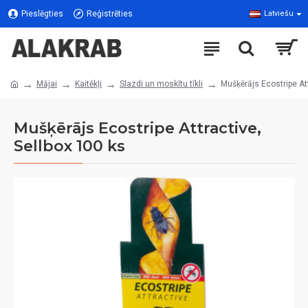
Pieslēgties
Reģistrēties
Latviešu
Mājai
Kaitēkļi
Slazdi un moskītu tīkli
Mušķērājs Ecostripe Att
Mušķērājs Ecostripe Attractive,
Sellbox 100 ks