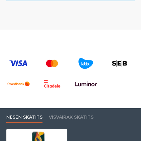
NESEN SKATĪTS
VISVAIRĀK SKATĪTS