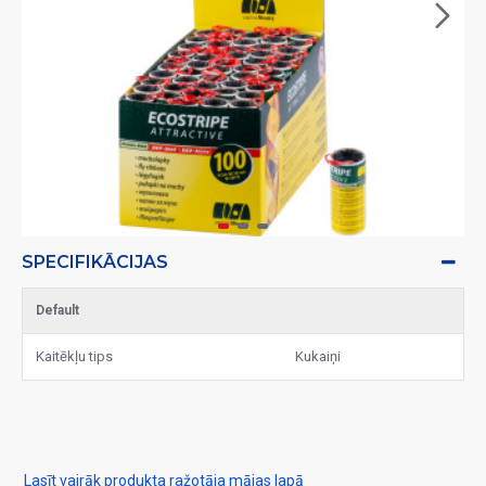
SPECIFIKĀCIJAS
Default
Kaitēkļu tips
Kukaiņi
Lasīt vairāk produkta ražotāja mājas lapā